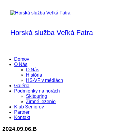
Skip
to
content
Horská služba Veľká Fatra
Domov
O Nás
O Nás
História
HS-VF v médiách
Galéria
Podmienky na horách
Skitouring
Zimné lezenie
Klub Seniorov
Partneri
Kontakt
2024.09.06.B