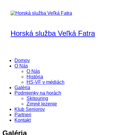
Skip
to
content
Horská služba Veľká Fatra
Domov
O Nás
O Nás
História
HS-VF v médiách
Galéria
Podmienky na horách
Skitouring
Zimné lezenie
Klub Seniorov
Partneri
Kontakt
Galéria