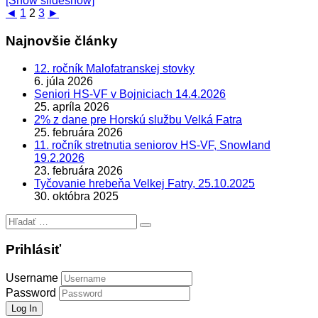
[Show slideshow]
◄
1
2
3
►
Najnovšie články
12. ročník Malofatranskej stovky
6. júla 2026
Seniori HS-VF v Bojniciach 14.4.2026
25. apríla 2026
2% z dane pre Horskú službu Velká Fatra
25. februára 2026
11. ročník stretnutia seniorov HS-VF, Snowland
19.2.2026
23. februára 2026
Tyčovanie hrebeňa Velkej Fatry, 25.10.2025
30. októbra 2025
Hľadať:
Prihlásiť
Username
Password