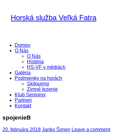
Horská služba Veľká Fatra
Domov
O Nás
O Nás
História
HS-VF v médiách
Galéria
Podmienky na horách
Skitouring
Zimné lezenie
Klub Seniorov
Partneri
Kontakt
spojenieB
20. februára 2018
Janko Šimon
Leave a comment