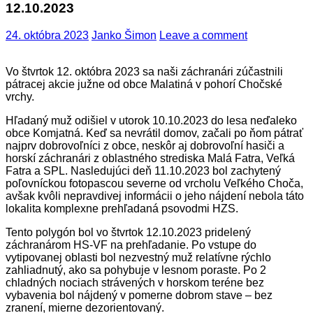
12.10.2023
24. októbra 2023
Janko Šimon
Leave a comment
Vo štvrtok 12. októbra 2023 sa naši záchranári zúčastnili
pátracej akcie južne od obce Malatiná v pohorí Chočské
vrchy.
Hľadaný muž odišiel v utorok 10.10.2023 do lesa neďaleko
obce Komjatná. Keď sa nevrátil domov, začali po ňom pátrať
najprv dobrovoľníci z obce, neskôr aj dobrovoľní hasiči a
horskí záchranári z oblastného strediska Malá Fatra, Veľká
Fatra a SPL. Nasledujúci deň 11.10.2023 bol zachytený
poľovníckou fotopascou severne od vrcholu Veľkého Choča,
avšak kvôli nepravdivej informácii o jeho nájdení nebola táto
lokalita komplexne prehľadaná psovodmi HZS.
Tento polygón bol vo štvrtok 12.10.2023 pridelený
záchranárom HS-VF na prehľadanie. Po vstupe do
vytipovanej oblasti bol nezvestný muž relatívne rýchlo
zahliadnutý, ako sa pohybuje v lesnom poraste. Po 2
chladných nociach strávených v horskom teréne bez
vybavenia bol nájdený v pomerne dobrom stave – bez
zranení, mierne dezorientovaný.