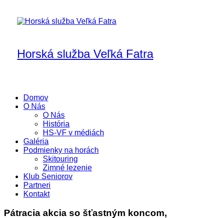
Skip
to
content
Horská služba Veľká Fatra
Domov
O Nás
O Nás
História
HS-VF v médiách
Galéria
Podmienky na horách
Skitouring
Zimné lezenie
Klub Seniorov
Partneri
Kontakt
Pátracia akcia so šťastným koncom,