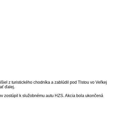
el z turistického chodníka a zablúdil pod Tlstou vo Veľkej
ť ďalej.
árov zostúpil k služobnému autu HZS. Akcia bola ukončená