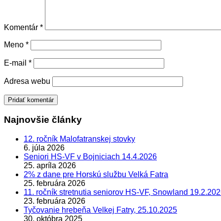
Komentár
*
Meno
*
E-mail
*
Adresa webu
Najnovšie články
12. ročník Malofatranskej stovky
6. júla 2026
Seniori HS-VF v Bojniciach 14.4.2026
25. apríla 2026
2% z dane pre Horskú službu Velká Fatra
25. februára 2026
11. ročník stretnutia seniorov HS-VF, Snowland 19.2.20
23. februára 2026
Tyčovanie hrebeňa Velkej Fatry, 25.10.2025
30. októbra 2025