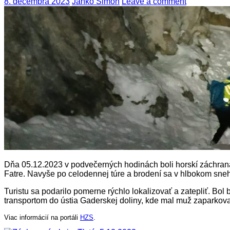
8. decembra 2023
Janko Šimon
Leave a comment
Dňa 05.12.2023 v podvečerných hodinách boli horskí záchranári
Fatre. Navyše po celodennej túre a brodení sa v hlbokom sne
Turistu sa podarilo pomerne rýchlo lokalizovať a zatepliť. Bo
transportom do ústia Gaderskej doliny, kde mal muž zaparkov
Viac informácií na portáli
HZS
.