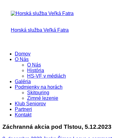
Skip
to
content
Horská služba Veľká Fatra
Domov
O Nás
O Nás
História
HS-VF v médiách
Galéria
Podmienky na horách
Skitouring
Zimné lezenie
Klub Seniorov
Partneri
Kontakt
Záchranná akcia pod Tlstou, 5.12.2023