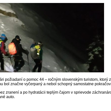
 požiadaní o pomoc 44 – ročným slovenským turistom, ktorý ziši
hu bol značne vyčerpaný a nebol schopný samostatne pokračova
l bez zranení a po hydratácii teplým čajom v sprievode záchran
ané auto.