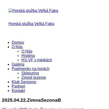
Skip
to
content
Horská služba Veľká Fatra
Domov
O Nás
O Nás
História
HS-VF v médiách
Galéria
Podmienky na horách
Skitouring
Zimné lezenie
Klub Seniorov
Partneri
Kontakt
2025.04.22.ZimnaSezonaB