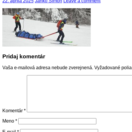
22. apríla 2025
Janko Šimon
Leave a comment
Pridaj komentár
Vaša e-mailová adresa nebude zverejnená.
Vyžadované poli
Komentár
*
Meno
*
E-mail
*