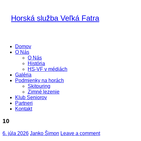
Horská služba Veľká Fatra
Domov
O Nás
O Nás
História
HS-VF v médiách
Galéria
Podmienky na horách
Skitouring
Zimné lezenie
Klub Seniorov
Partneri
Kontakt
10
6. júla 2026
Janko Šimon
Leave a comment