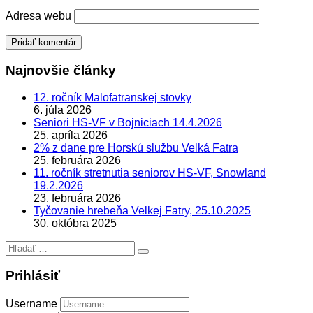
Adresa webu
Najnovšie články
12. ročník Malofatranskej stovky
6. júla 2026
Seniori HS-VF v Bojniciach 14.4.2026
25. apríla 2026
2% z dane pre Horskú službu Velká Fatra
25. februára 2026
11. ročník stretnutia seniorov HS-VF, Snowland
19.2.2026
23. februára 2026
Tyčovanie hrebeňa Velkej Fatry, 25.10.2025
30. októbra 2025
Hľadať:
Prihlásiť
Username