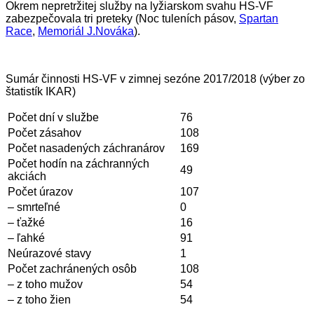
Okrem nepretržitej služby na lyžiarskom svahu HS-VF
zabezpečovala tri preteky (Noc tuleních pásov,
Spartan
Race
,
Memoriál J.Nováka
).
Sumár činnosti HS-VF v zimnej sezóne 2017/2018 (výber zo
štatistík IKAR)
Počet dní v službe
76
Počet zásahov
108
Počet nasadených záchranárov
169
Počet hodín na záchranných
49
akciách
Počet úrazov
107
– smrteľné
0
– ťažké
16
– ľahké
91
Neúrazové stavy
1
Počet zachránených osôb
108
– z toho mužov
54
– z toho žien
54