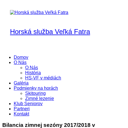
Skip
to
content
Horská služba Veľká Fatra
Domov
O Nás
O Nás
História
HS-VF v médiách
Galéria
Podmienky na horách
Skitouring
Zimné lezenie
Klub Seniorov
Partneri
Kontakt
Bilancia zimnej sezóny 2017/2018 v