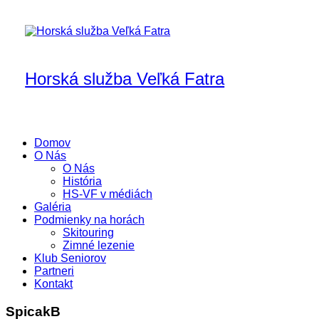
Skip
to
content
Horská služba Veľká Fatra
Domov
O Nás
O Nás
História
HS-VF v médiách
Galéria
Podmienky na horách
Skitouring
Zimné lezenie
Klub Seniorov
Partneri
Kontakt
SpicakB