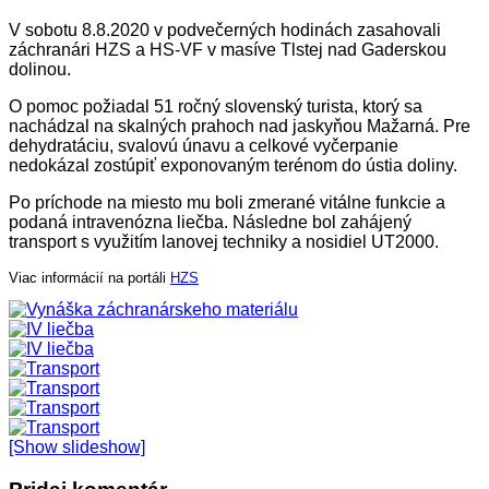
V sobotu 8.8.2020 v podvečerných hodinách zasahovali
záchranári HZS a HS-VF v masíve Tlstej nad Gaderskou
dolinou.
O pomoc požiadal 51 ročný slovenský turista, ktorý sa
nachádzal na skalných prahoch nad jaskyňou Mažarná. Pre
dehydratáciu, svalovú únavu a celkové vyčerpanie
nedokázal zostúpiť exponovaným terénom do ústia doliny.
Po príchode na miesto mu boli zmerané vitálne funkcie a
podaná intravenózna liečba. Následne bol zahájený
transport s využitím lanovej techniky a nosidiel UT2000.
Viac informácií na portáli
HZS
[Show slideshow]