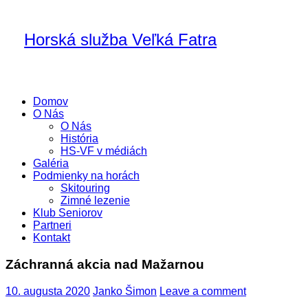
Horská služba Veľká Fatra
Domov
O Nás
O Nás
História
HS-VF v médiách
Galéria
Podmienky na horách
Skitouring
Zimné lezenie
Klub Seniorov
Partneri
Kontakt
Záchranná akcia nad Mažarnou
10. augusta 2020
Janko Šimon
Leave a comment