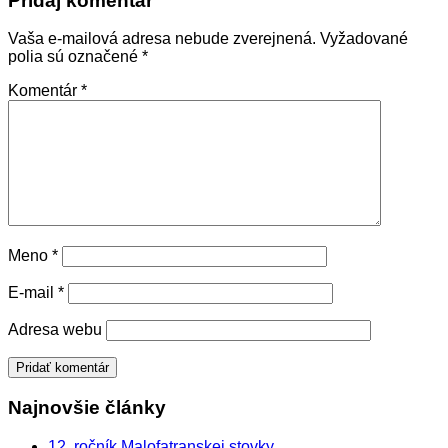
Pridaj komentár
Vaša e-mailová adresa nebude zverejnená.
Vyžadované
polia sú označené
*
Komentár
*
Meno
*
E-mail
*
Adresa webu
Najnovšie články
12. ročník Malofatranskej stovky