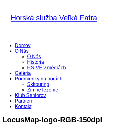
Horská služba Veľká Fatra
Domov
O Nás
O Nás
História
HS-VF v médiách
Galéria
Podmienky na horách
Skitouring
Zimné lezenie
Klub Seniorov
Partneri
Kontakt
LocusMap-logo-RGB-150dpi