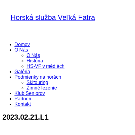
Horská služba Veľká Fatra
Domov
O Nás
O Nás
História
HS-VF v médiách
Galéria
Podmienky na horách
Skitouring
Zimné lezenie
Klub Seniorov
Partneri
Kontakt
2023.02.21.L1